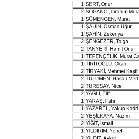
1
SERT, Onur
2
SOĞANCI, İbrahim Mura
1
SÜMENGEN, Murat
1
ŞAHİN, Osman Uğur
1
ŞAHİN, Zekeriya
2
ŞENGEZER, Tolga
2
TANYERİ, Hamit Onur
1
TEPENÇELİK, Murat C
1
TİRİTOĞLU, Okan
2
TİRYAKİ, Mehmet Kaşif
2
TÜLÜMEN, Hasan Mert
2
TÜRESAY, Nice
2
YAĞLI, Elif
1
YARAŞ, Fahri
1
YAZAREL, Yakup Kadri
2
YEŞİLKAYA, Nazım
2
YİĞİT, İsmail
1
YILDIRIM, Yenel
2
YILDIZ, Aykut