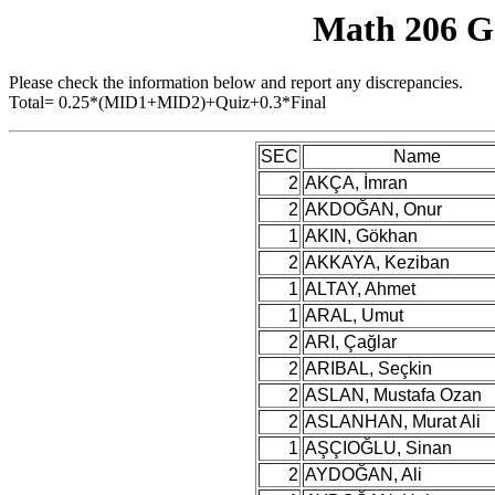
Math 206 G
Please check the information below and report any discrepancies.
Total= 0.25*(MID1+MID2)+Quiz+0.3*Final
SEC
Name
2
AKÇA, İmran
2
AKDOĞAN, Onur
1
AKIN, Gökhan
2
AKKAYA, Keziban
1
ALTAY, Ahmet
1
ARAL, Umut
2
ARI, Çağlar
2
ARIBAL, Seçkin
2
ASLAN, Mustafa Ozan
2
ASLANHAN, Murat Ali
1
AŞÇIOĞLU, Sinan
2
AYDOĞAN, Ali