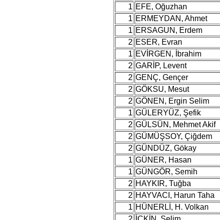
1
EFE, Oğuzhan
1
ERMEYDAN, Ahmet
1
ERSAGUN, Erdem
2
ESER, Evran
1
EVİRGEN, İbrahim
2
GARİP, Levent
2
GENÇ, Gençer
2
GÖKSU, Mesut
2
GÖNEN, Ergin Selim
1
GÜLERYÜZ, Şefik
2
GÜLSÜN, Mehmet Akif
2
GÜMÜŞSOY, Çiğdem
2
GÜNDÜZ, Gökay
1
GÜNER, Hasan
1
GÜNGÖR, Semih
2
HAYKIR, Tuğba
2
HAYVACI, Harun Taha
1
HÜNERLİ, H. Volkan
2
İÇKİN, Selim