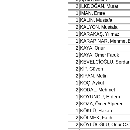
2
İLKDOĞAN, Murat
1
İMAN, Emre
1
KALIN, Mustafa
2
KALYON, Mustafa
1
KARAKAŞ, Yılmaz
1
KARAPINAR, Mehmet B
2
KAYA, Onur
1
KAYA, Ömer Faruk
2
KEVELCİOĞLU, Serdar
2
KİP, Güven
2
KIYAN, Metin
1
KOÇ, Aykut
2
KODAL, Mehmet
1
KOYUNCU, Erdem
2
KOZA, Ömer Alperen
1
KÖKLÜ, Hakan
2
KÖLMEK, Fatih
2
KÖYLÜOĞLU, Onur Oz