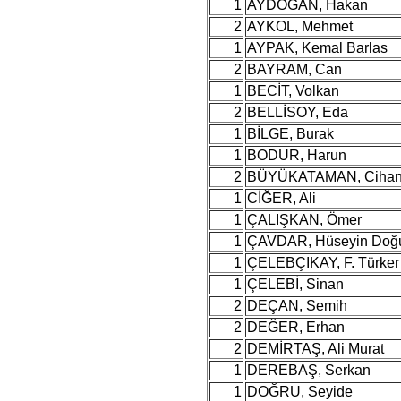
1
AYDOĞAN, Hakan
2
AYKOL, Mehmet
1
AYPAK, Kemal Barlas
2
BAYRAM, Can
1
BECİT, Volkan
2
BELLİSOY, Eda
1
BİLGE, Burak
1
BODUR, Harun
2
BÜYÜKATAMAN, Cihan
1
CİĞER, Ali
1
ÇALIŞKAN, Ömer
1
ÇAVDAR, Hüseyin Doğ
1
ÇELEBÇIKAY, F. Türker
1
ÇELEBİ, Sinan
2
DEÇAN, Semih
2
DEĞER, Erhan
2
DEMİRTAŞ, Ali Murat
1
DEREBAŞ, Serkan
1
DOĞRU, Seyide