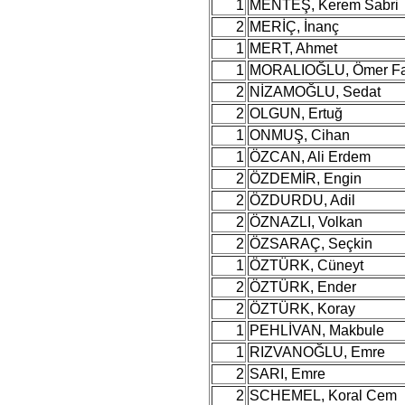
1
MENTEŞ, Kerem Sabri
2
MERİÇ, İnanç
1
MERT, Ahmet
1
MORALIOĞLU, Ömer Fa
2
NİZAMOĞLU, Sedat
2
OLGUN, Ertuğ
1
ONMUŞ, Cihan
1
ÖZCAN, Ali Erdem
2
ÖZDEMİR, Engin
2
ÖZDURDU, Adil
2
ÖZNAZLI, Volkan
2
ÖZSARAÇ, Seçkin
1
ÖZTÜRK, Cüneyt
2
ÖZTÜRK, Ender
2
ÖZTÜRK, Koray
1
PEHLİVAN, Makbule
1
RIZVANOĞLU, Emre
2
SARI, Emre
2
SCHEMEL, Koral Cem