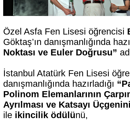
Özel Asfa Fen Lisesi öğrencisi
Göktaş’ın danışmanlığında hazı
Noktası ve Euler Doğrusu”
adl
İstanbul Atatürk Fen Lisesi öğr
danışmanlığında hazırladığı
“Pa
Polinom Elemanlarının Çarpım
Ayrılması ve Katsayı Üçgeni
ile
ikincilik ödülü
nü,