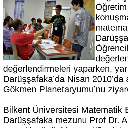
Öğretim 
konuşma
matemati
Darüşşaf
Öğrencil
değerlen
değerlendirmeleri yaparken, ya
Darüşşafaka’da Nisan 2010’da 
Gökmen Planetaryumu’nu ziyare
Bilkent Üniversitesi Matematik
Darüşşafaka mezunu Prof Dr. Ali