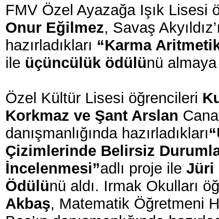
FMV Özel Ayazağa Işık Lisesi ö
Onur Eğilmez
, Savaş Akyıldız
hazırladıkları
“Karma Aritmetik
ile
üçüncülük ödülü
nü almaya
Özel Kültür Lisesi öğrencileri
Ku
Korkmaz ve Şant Arslan
Canan
danışmanlığında hazırladıkları
“
Çizimlerinde Belirsiz Durumla
İncelenmesi”
adlı proje ile
Jüri
Ödülü
nü aldı. Irmak Okulları öğ
Akbaş
, Matematik Öğretmeni 