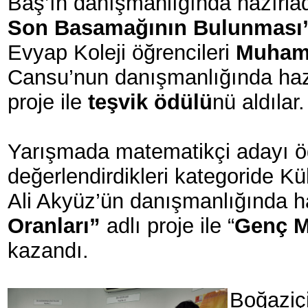
Baş’ın danışmanlığında hazırla
Son Basamağının Bulunması
Evyap Koleji öğrencileri
Muhamm
Cansu’nun danışmanlığında hazı
proje ile
teşvik ödülü
nü aldılar
Yarışmada matematikçi adayı öğre
değerlendirdikleri kategoride Kü
Ali Akyüz’ün danışmanlığında ha
Oranları”
adlı proje ile “
Genç M
kazandı.
Boğaziç