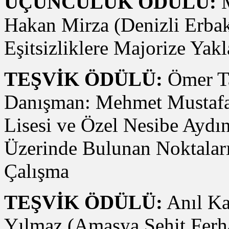
ÜÇÜNCÜLÜK
ÖDÜLÜ:
M
Hakan Mirza (Denizli Erbakı
Eşitsizliklere Majorize Yakl
TEŞVİK ÖDÜLÜ:
Ömer Ta
Danışman: Mehmet Mustaf
Lisesi ve Özel Nesibe Aydı
Üzerinde Bulunan Noktaları
Çalışma
TEŞVİK ÖDÜLÜ:
Anıl Ka
Yılmaz (Amasya Şehit Ferha