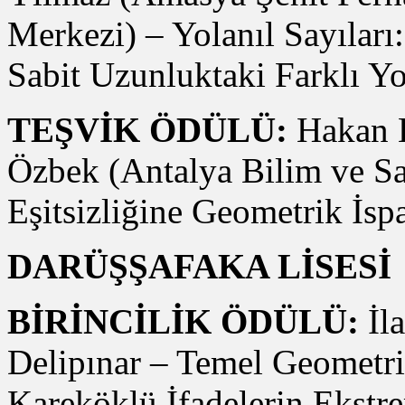
Merkezi) – Yolanıl Sayıları
Sabit Uzunluktaki Farklı Yo
TEŞVİK ÖDÜLÜ:
Hakan K
Özbek (Antalya Bilim ve Sa
Eşitsizliğine Geometrik İsp
DARÜŞŞAFAKA LİSESİ
BİRİNCİLİK ÖDÜLÜ:
İl
Delipınar – Temel Geometr
Kareköklü İfadelerin Ekst