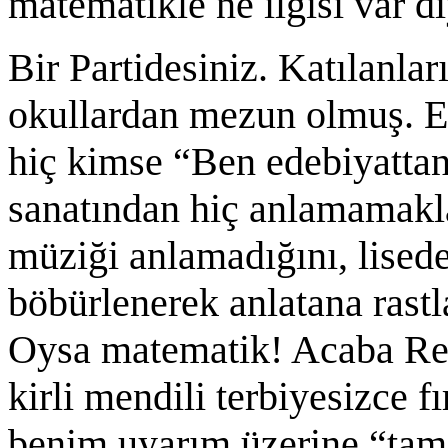
matematikle ne ilgisi var 
Bir Partidesiniz. Katılanlar
okullardan mezun olmuş. Eli
hiç kimse “Ben edebiyatt
sanatından hiç anlamamakl
müziği anlamadığını, lisede
böbürlenerek anlatana rastl
Oysa matematik! Acaba Rea
kirli mendili terbiyesizce fı
benim uyarım üzerine “tam