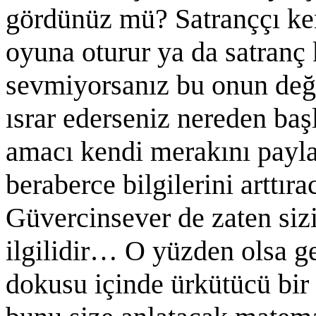
gördünüz mü? Satranççı ken
oyuna oturur ya da satranç 
sevmiyorsanız bu onun deği
ısrar ederseniz nereden ba
amacı kendi merakını payl
beraberce bilgilerini arttıra
Güvercinsever de zaten sizi
ilgilidir… O yüzden olsa g
dokusu içinde ürkütücü bi