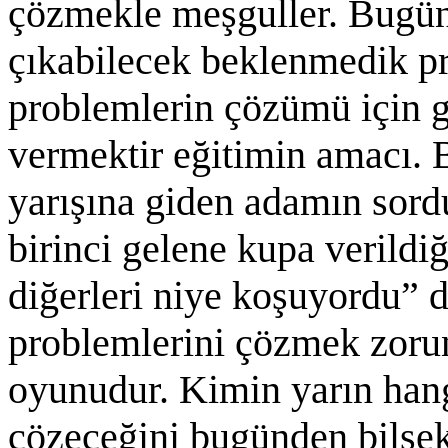
çözmekle meşguller. Bugün
çıkabilecek beklenmedik p
problemlerin çözümü için g
vermektir eğitimin amacı. B
yarışına giden adamın sordu
birinci gelene kupa verildi
diğerleri niye koşuyordu” d
problemlerini çözmek zorun
oyunudur. Kimin yarın hang
çözeceğini bugünden bilse